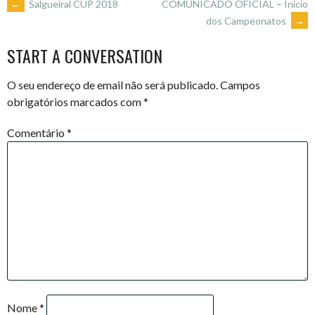
POST
←
Salgueiral CUP 2018
COMUNICADO OFICIAL – Inicio
dos Campeonatos
→
NAVIGATION
START A CONVERSATION
O seu endereço de email não será publicado.
Campos
obrigatórios marcados com
*
Comentário
*
Nome
*