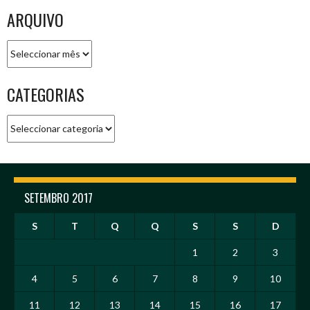
ARQUIVO
Arquivo
CATEGORIAS
Categorias
SETEMBRO 2017
S
T
Q
Q
S
S
D
1
2
3
4
5
6
7
8
9
10
11
12
13
14
15
16
17