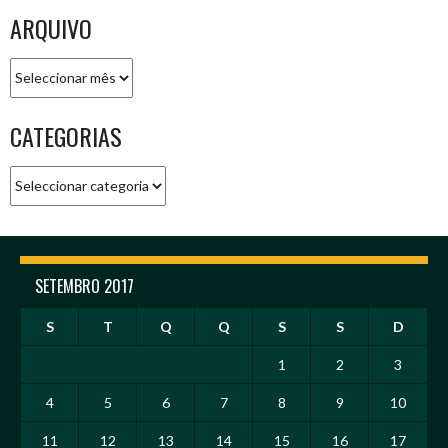
ARQUIVO
Arquivo
CATEGORIAS
Categorias
SETEMBRO 2017
S
T
Q
Q
S
S
D
1
2
3
4
5
6
7
8
9
10
11
12
13
14
15
16
17