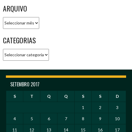
ARQUIVO
Arquivo
CATEGORIAS
Categorias
SETEMBRO 2017
S
T
Q
Q
S
S
D
1
2
3
4
5
6
7
8
9
10
11
12
13
14
15
16
17