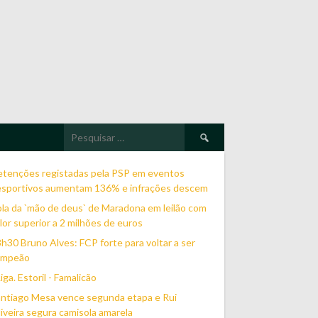
Pesquisar
por:
etenções registadas pela PSP em eventos
esportivos aumentam 136% e infrações descem
la da `mão de deus` de Maradona em leilão com
lor superior a 2 milhões de euros
h30 Bruno Alves: FCP forte para voltar a ser
ampeão
Liga. Estoril - Famalicão
ntiago Mesa vence segunda etapa e Rui
iveira segura camisola amarela