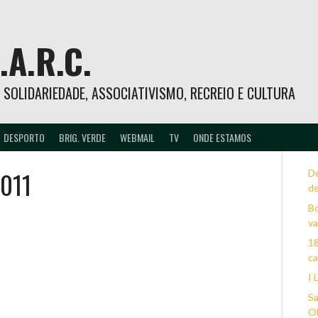
.A.R.C.
 – SOLIDARIEDADE, ASSOCIATIVISMO, RECREIO E CULTURA
DESPORTO
BRIG. VERDE
WEBMAIL
TV
ONDE ESTAMOS
2011
D
d
Bo
va
18
c
I 
Sa
Ol