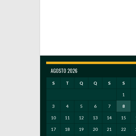
AGOSTO 2026
S
T
Q
Q
S
S
1
3
4
5
6
7
8
10
11
12
13
14
15
17
18
19
20
21
22