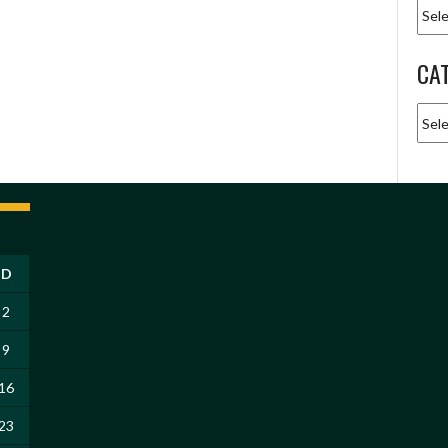
Arqu
CA
Cate
D
2
9
16
23