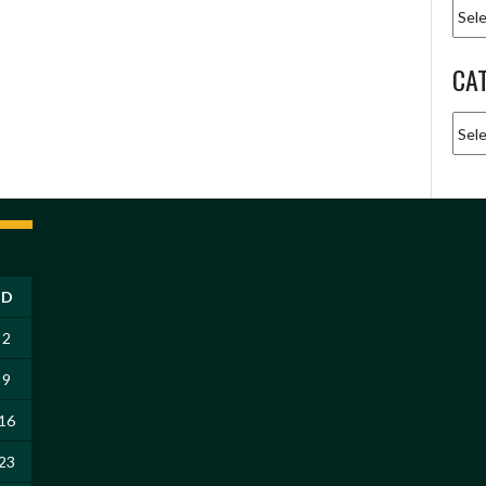
Arqu
CA
Cate
D
2
9
16
23