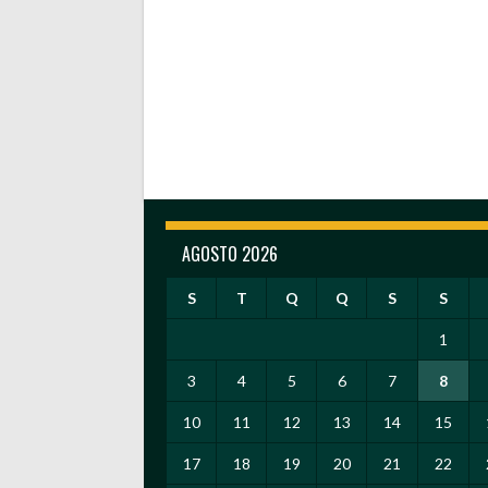
AGOSTO 2026
S
T
Q
Q
S
S
1
3
4
5
6
7
8
10
11
12
13
14
15
17
18
19
20
21
22