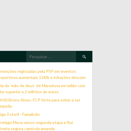
Pesquisar
por:
etenções registadas pela PSP em eventos
esportivos aumentam 136% e infrações descem
la da `mão de deus` de Maradona em leilão com
lor superior a 2 milhões de euros
h30 Bruno Alves: FCP forte para voltar a ser
ampeão
Liga. Estoril - Famalicão
ntiago Mesa vence segunda etapa e Rui
iveira segura camisola amarela