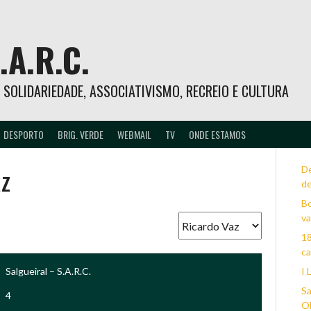
.A.R.C.
 – SOLIDARIEDADE, ASSOCIATIVISMO, RECREIO E CULTURA
DESPORTO
BRIG. VERDE
WEBMAIL
TV
ONDE ESTAMOS
az
D
d
Bo
va
18
c
Salgueiral – S.A.R.C.
I 
Sa
4
Ol