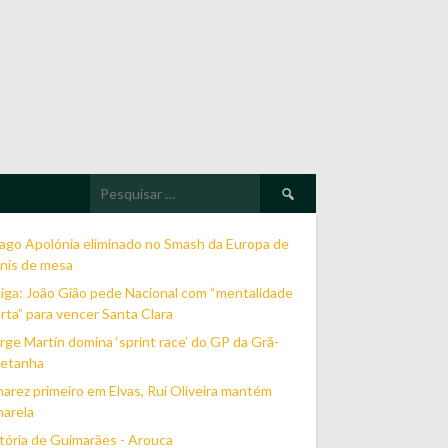
Pesquisar
por:
ago Apolónia eliminado no Smash da Europa de
nis de mesa
Liga: João Gião pede Nacional com “mentalidade
rta” para vencer Santa Clara
rge Martín domina ‘sprint race’ do GP da Grã-
retanha
narez primeiro em Elvas, Rui Oliveira mantém
marela
tória de Guimarães - Arouca