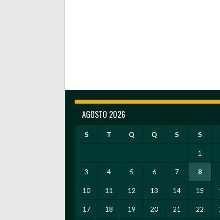
AGOSTO 2026
S
T
Q
Q
S
S
1
3
4
5
6
7
8
10
11
12
13
14
15
17
18
19
20
21
22