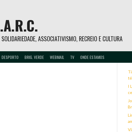
.A.R.C.
 – SOLIDARIEDADE, ASSOCIATIVISMO, RECREIO E CULTURA
DESPORTO
BRIG. VERDE
WEBMAIL
TV
ONDE ESTAMOS
Ti
té
I 
ce
Jo
B
Li
a
Vi