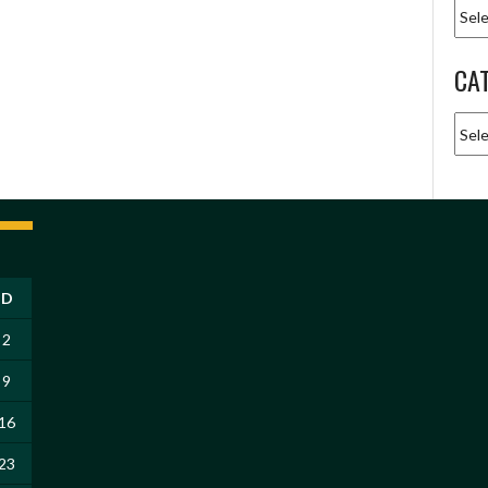
Arqu
CA
Cate
D
2
9
16
23