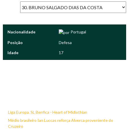
Nacionalidade
Portugal
Posição
Defesa
Idade
17
Liga Europa. SL Benfica - Heart of Midlothian
Médio brasileiro Ian Luccas reforça Alverca proveniente do
Cruzeiro