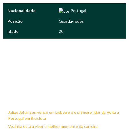
Nacionalidade
Portugal
Posição
Guarda-redes
Idade
20
Julius Johansen vence em Lisboa e é o primeiro líder da Volta a
Portugal em Bicicleta
Vozinha está a viver o melhor momento da carreira