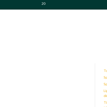
20
To
Sp
S
Li
di
Ti