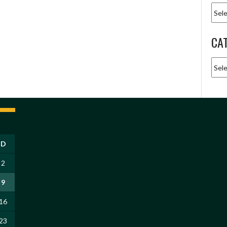
Arqu
CA
Cate
D
2
9
16
23