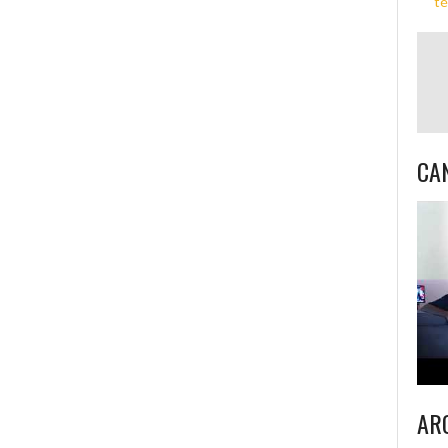
té
CA
AR