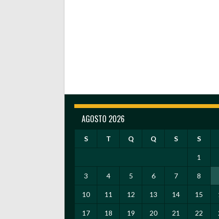
AGOSTO 2026
S
T
Q
Q
S
S
1
3
4
5
6
7
8
10
11
12
13
14
15
17
18
19
20
21
22