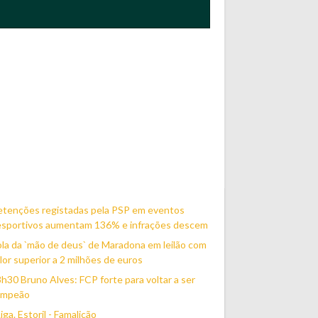
etenções registadas pela PSP em eventos
esportivos aumentam 136% e infrações descem
la da `mão de deus` de Maradona em leilão com
lor superior a 2 milhões de euros
h30 Bruno Alves: FCP forte para voltar a ser
ampeão
Liga. Estoril - Famalicão