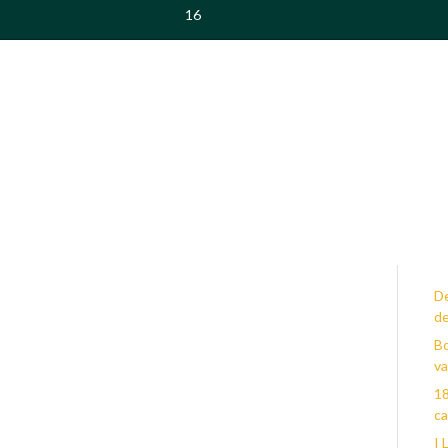
16
D
d
Bo
va
18
c
I 