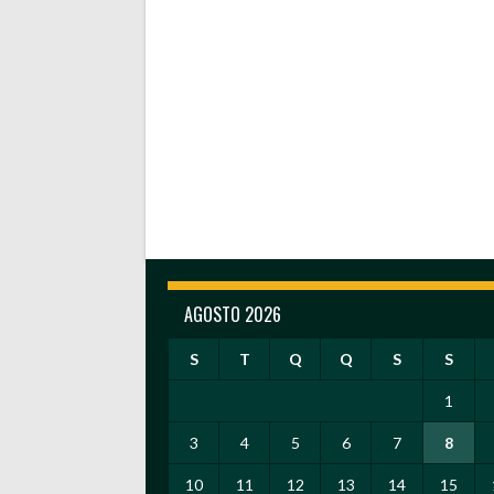
AGOSTO 2026
S
T
Q
Q
S
S
1
3
4
5
6
7
8
10
11
12
13
14
15