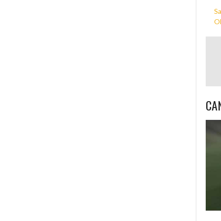
Sa
Ol
CA