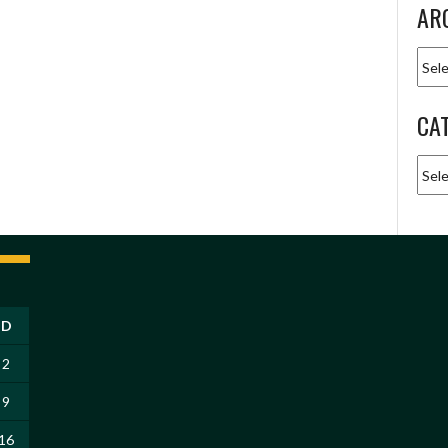
AR
Arqu
CA
Cate
D
2
9
16