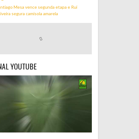
ntiago Mesa vence segunda etapa e Rui
iveira segura camisola amarela
NAL YOUTUBE