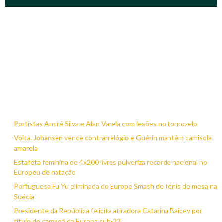
Portistas André Silva e Alan Varela com lesões no tornozelo
Volta. Johansen vence contrarrelógio e Guérin mantém camisola
amarela
Estafeta feminina de 4x200 livres pulveriza recorde nacional no
Europeu de natação
Portuguesa Fu Yu eliminada do Europe Smash de ténis de mesa na
Suécia
Presidente da República felicita atiradora Catarina Baicev por
título de campeã da Europa sub-23