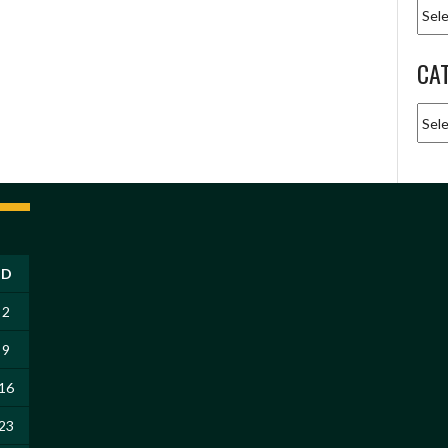
Arqu
CA
Cate
D
2
9
16
23