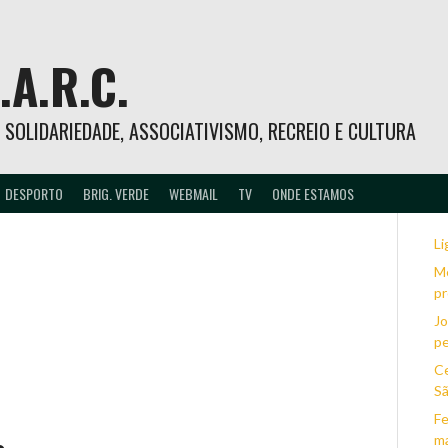
.A.R.C.
 – SOLIDARIEDADE, ASSOCIATIVISMO, RECREIO E CULTURA
DESPORTO
BRIG. VERDE
WEBMAIL
TV
ONDE ESTAMOS
Li
Mé
pr
Jo
pe
Ce
Sã
Fe
ma