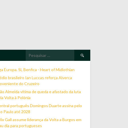
Pesquisar
por:
ga Europa. SL Benfica - Heart of Midlothian
dio brasileiro Ian Luccas reforça Alverca
oveniente do Cruzeiro
ão Almeida vítima de queda e afastado da luta
la Volta à Polónia
ntral português Domingos Duarte assina pelo
o Paulo até 2028
lix Gall assume liderança da Volta a Burgos em
u dia para portugueses