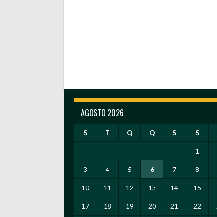
AGOSTO 2026
S
T
Q
Q
S
S
1
3
4
5
6
7
8
10
11
12
13
14
15
17
18
19
20
21
22