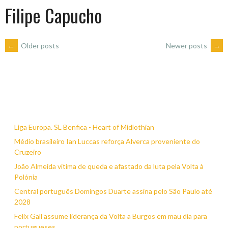
Filipe Capucho
POSTS
←
Older posts
Newer posts
→
NAVIGATION
Liga Europa. SL Benfica - Heart of Midlothian
Médio brasileiro Ian Luccas reforça Alverca proveniente do
Cruzeiro
João Almeida vítima de queda e afastado da luta pela Volta à
Polónia
Central português Domingos Duarte assina pelo São Paulo até
2028
Felix Gall assume liderança da Volta a Burgos em mau dia para
portugueses