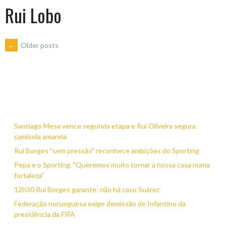
Rui Lobo
POSTS
←
Older posts
NAVIGATION
Santiago Mesa vence segunda etapa e Rui Oliveira segura
camisola amarela
Rui Borges "sem pressão" reconhece ambições do Sporting
Pepa e o Sporting. "Queremos muito tornar a nossa casa numa
fortaleza"
12h30 Rui Borges garante: não há caso Suárez
Federação norueguesa exige demissão de Infantino da
presidência da FIFA