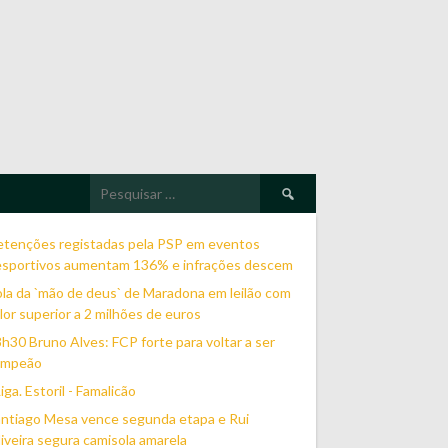
Pesquisar
por:
etenções registadas pela PSP em eventos
esportivos aumentam 136% e infrações descem
la da `mão de deus` de Maradona em leilão com
lor superior a 2 milhões de euros
h30 Bruno Alves: FCP forte para voltar a ser
ampeão
Liga. Estoril - Famalicão
ntiago Mesa vence segunda etapa e Rui
iveira segura camisola amarela