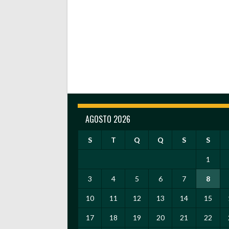
AGOSTO 2026
S
T
Q
Q
S
S
1
3
4
5
6
7
8
10
11
12
13
14
15
17
18
19
20
21
22