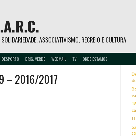
.A.R.C.
 – SOLIDARIEDADE, ASSOCIATIVISMO, RECREIO E CULTURA
DESPORTO
BRIG. VERDE
WEBMAIL
TV
ONDE ESTAMOS
9 – 2016/2017
D
d
Bo
va
18
c
I 
Sa
Ol