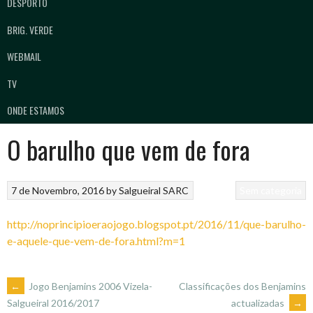
DESPORTO
BRIG. VERDE
WEBMAIL
TV
ONDE ESTAMOS
O barulho que vem de fora
7 de Novembro, 2016
by
Salgueiral SARC
Sem categoria
http://noprincipioeraojogo.blogspot.pt/2016/11/que-barulho-
e-aquele-que-vem-de-fora.html?m=1
POST
←
Jogo Benjamins 2006 Vizela-
Classificações dos Benjamins
actualizadas
→
Salgueiral 2016/2017