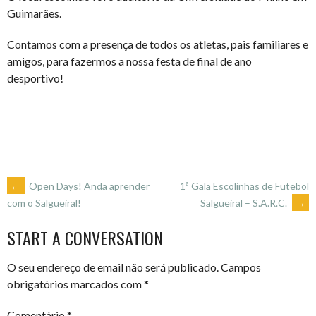
Guimarães.
Contamos com a presença de todos os atletas, pais familiares e
amigos, para fazermos a nossa festa de final de ano
desportivo!
POST
←
Open Days! Anda aprender
1ª Gala Escolinhas de Futebol
Salgueiral – S.A.R.C.
→
com o Salgueiral!
NAVIGATION
START A CONVERSATION
O seu endereço de email não será publicado.
Campos
obrigatórios marcados com
*
Comentário
*