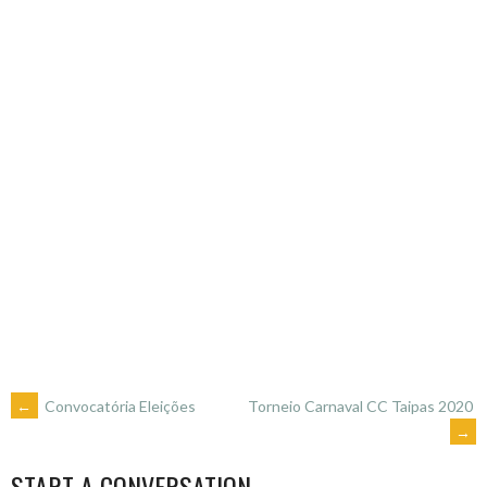
POST
←
Convocatória Eleições
Torneio Carnaval CC Taipas 2020
→
NAVIGATION
START A CONVERSATION