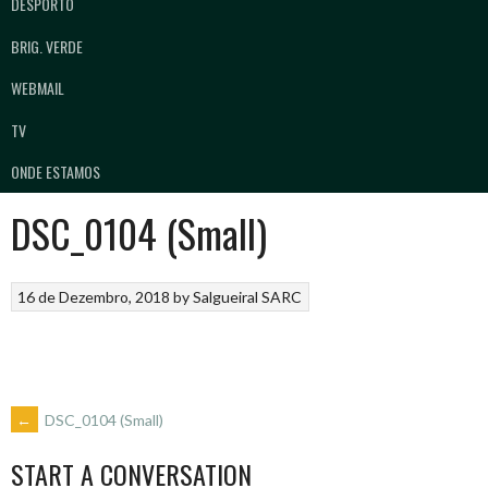
DESPORTO
BRIG. VERDE
WEBMAIL
TV
ONDE ESTAMOS
DSC_0104 (Small)
16 de Dezembro, 2018
by
Salgueiral SARC
POST
←
DSC_0104 (Small)
START A CONVERSATION