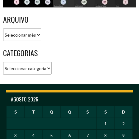
ARQUIVO
Arquivo
CATEGORIAS
Categorias
AGOSTO 2026
S
T
Q
Q
S
S
D
1
2
3
4
5
6
7
8
9