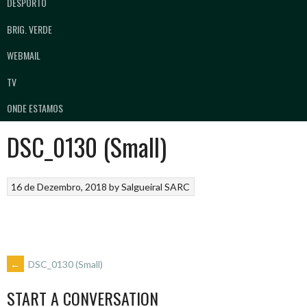
DESPORTO
BRIG. VERDE
WEBMAIL
TV
ONDE ESTAMOS
DSC_0130 (Small)
16 de Dezembro, 2018
by
Salgueiral SARC
POST
←
DSC_0130 (Small)
START A CONVERSATION