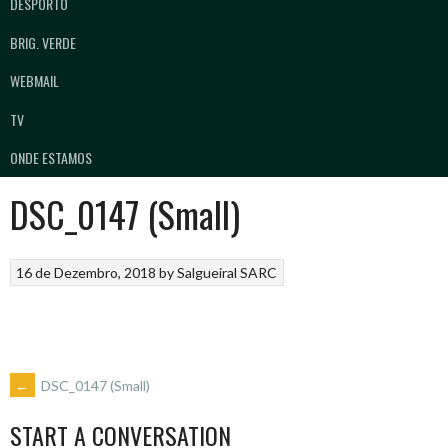
DESPORTO
BRIG. VERDE
WEBMAIL
TV
ONDE ESTAMOS
DSC_0147 (Small)
16 de Dezembro, 2018
by
Salgueiral SARC
POST
←
DSC_0147 (Small)
START A CONVERSATION