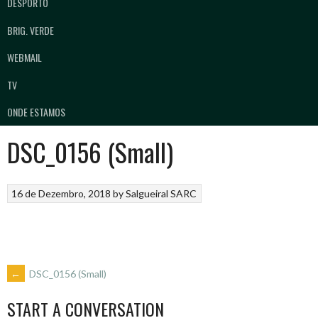
DESPORTO
BRIG. VERDE
WEBMAIL
TV
ONDE ESTAMOS
DSC_0156 (Small)
16 de Dezembro, 2018
by
Salgueiral SARC
POST
←
DSC_0156 (Small)
START A CONVERSATION