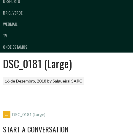
DESPORTO
BRIG. VERDE
WEBMAIL
TV
ONDE ESTAMOS
DSC_0181 (Large)
16 de Dezembro, 2018
by
Salgueiral SARC
POST
←
DSC_0181 (Large)
START A CONVERSATION