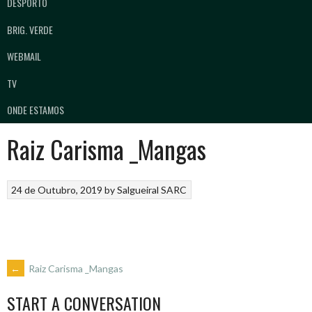
DESPORTO
BRIG. VERDE
WEBMAIL
TV
ONDE ESTAMOS
Raiz Carisma _Mangas
24 de Outubro, 2019
by
Salgueiral SARC
POST
←
Raiz Carisma _Mangas
START A CONVERSATION