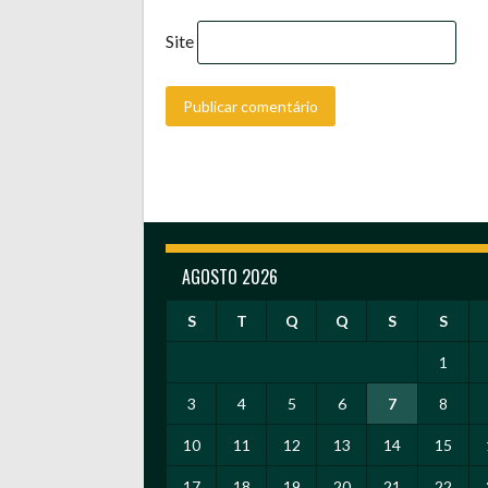
Site
AGOSTO 2026
S
T
Q
Q
S
S
1
3
4
5
6
7
8
10
11
12
13
14
15
17
18
19
20
21
22