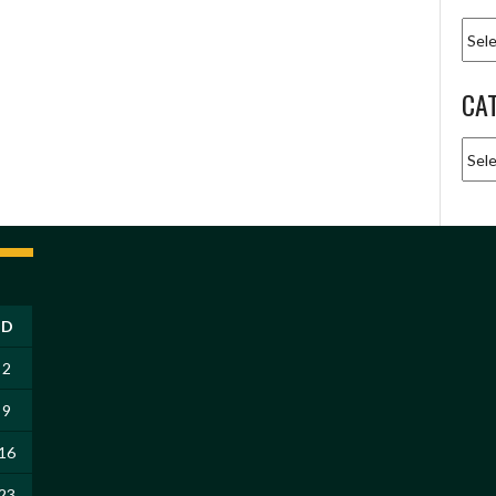
Arqu
CA
Cate
D
2
9
16
23