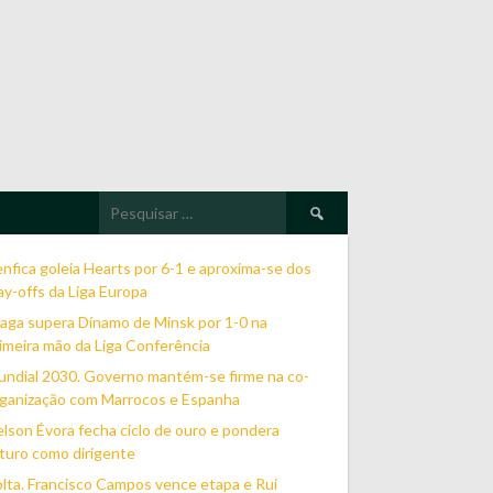
Pesquisar
por:
nfica goleia Hearts por 6-1 e aproxima-se dos
ay-offs da Liga Europa
aga supera Dínamo de Minsk por 1-0 na
imeira mão da Liga Conferência
ndial 2030. Governo mantém-se firme na co-
ganização com Marrocos e Espanha
lson Évora fecha ciclo de ouro e pondera
turo como dirigente
lta. Francisco Campos vence etapa e Rui