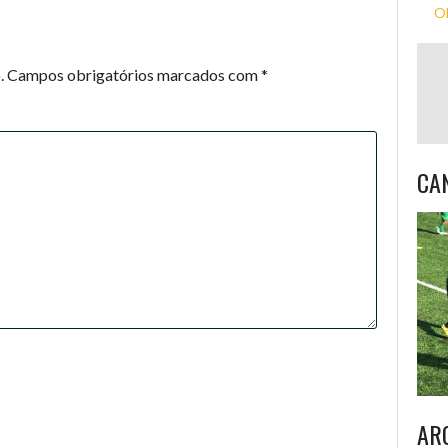
Ol
.
Campos obrigatórios marcados com
*
CA
AR