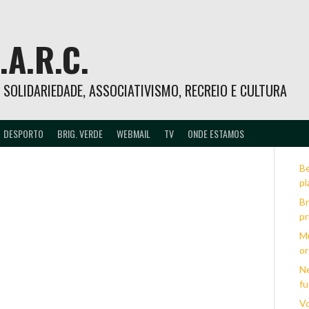
.A.R.C.
 – SOLIDARIEDADE, ASSOCIATIVISMO, RECREIO E CULTURA
DESPORTO
BRIG. VERDE
WEBMAIL
TV
ONDE ESTAMOS
Be
pl
Br
pr
Mu
or
Ne
fu
Vo