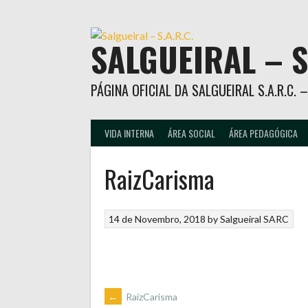
Skip
to
content
SALGUEIRAL – S
PÁGINA OFICIAL DA SALGUEIRAL S.A.R.C.
VIDA INTERNA
ÁREA SOCIAL
ÁREA PEDAGÓGICA
RaizCarisma
14 de Novembro, 2018
by
Salgueiral SARC
POST
←
RaizCarisma