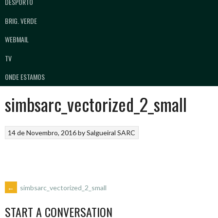
DESPORTO
BRIG. VERDE
WEBMAIL
TV
ONDE ESTAMOS
simbsarc_vectorized_2_small
14 de Novembro, 2016
by
Salgueiral SARC
POST
←
simbsarc_vectorized_2_small
START A CONVERSATION