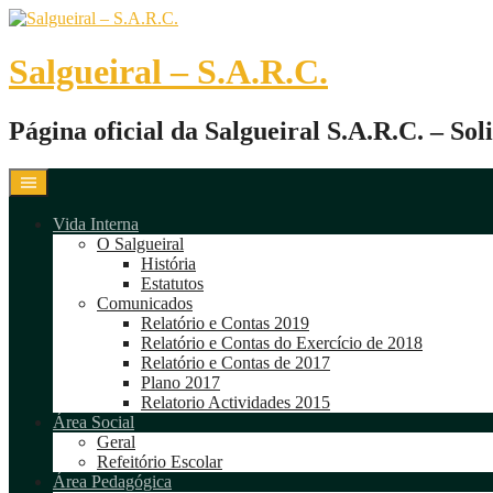
Skip
to
content
Salgueiral – S.A.R.C.
Página oficial da Salgueiral S.A.R.C. – So
Vida Interna
O Salgueiral
História
Estatutos
Comunicados
Relatório e Contas 2019
Relatório e Contas do Exercício de 2018
Relatório e Contas de 2017
Plano 2017
Relatorio Actividades 2015
Área Social
Geral
Refeitório Escolar
Área Pedagógica