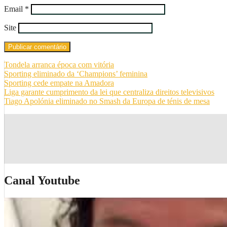
Email
*
Site
Tondela arranca época com vitória
Sporting eliminado da ‘Champions’ feminina
Sporting cede empate na Amadora
Liga garante cumprimento da lei que centraliza direitos televisivos
Tiago Apolónia eliminado no Smash da Europa de ténis de mesa
Canal Youtube