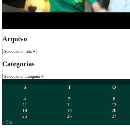
Arquivo
Arquivo
Categorias
Categorias
S
T
Q
4
5
6
11
12
13
18
19
20
25
26
27
« Set