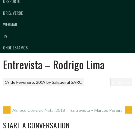
DESPORTO
BRIG. VERDE
WEBMAIL
TV
ONDE ESTAMOS
Entrevista – Rodrigo Lima
19 de Fevereiro, 2019
by
Salgueiral SARC
Salgueiral
POST
←
Almoço Convívio Natal 2018
Entrevista – Marcos Pereira
→
START A CONVERSATION
NAVIGATION