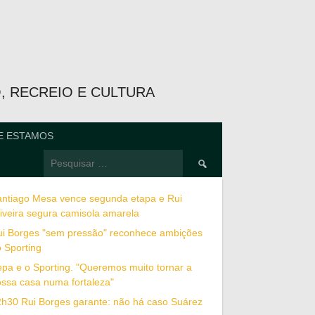
O, RECREIO E CULTURA
E ESTAMOS
Pesquisar
por:
antiago Mesa vence segunda etapa e Rui
iveira segura camisola amarela
ui Borges "sem pressão" reconhece ambições
 Sporting
pa e o Sporting. "Queremos muito tornar a
ssa casa numa fortaleza"
2h30 Rui Borges garante: não há caso Suárez