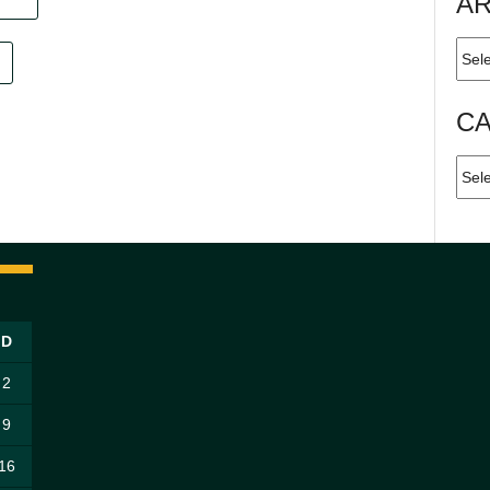
A
Arqu
C
Cate
D
2
9
16