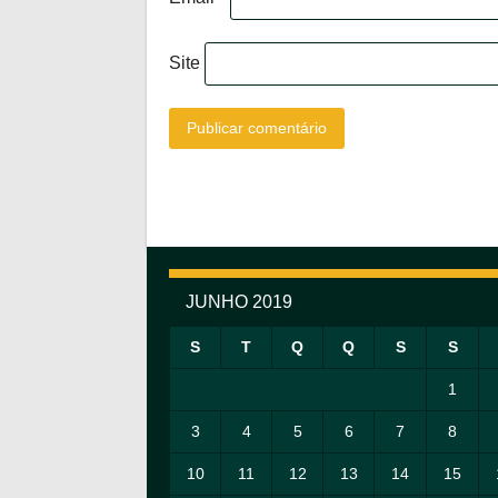
Site
JUNHO 2019
S
T
Q
Q
S
S
1
3
4
5
6
7
8
10
11
12
13
14
15