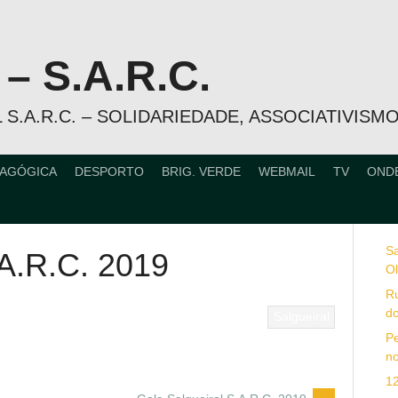
 S.A.R.C.
 S.A.R.C. – SOLIDARIEDADE, ASSOCIATIVISM
DAGÓGICA
DESPORTO
BRIG. VERDE
WEBMAIL
TV
OND
S
.A.R.C. 2019
Ol
R
do
Salgueiral
Pe
no
1