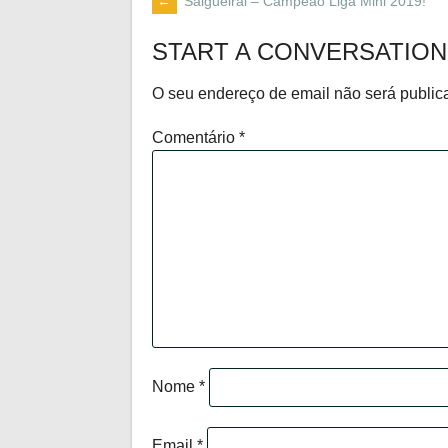
←
Salgueiral – Campeão Liga Mini 2019!
POST
START A CONVERSATION
NAVIGATION
O seu endereço de email não será public
Comentário
*
Nome
*
Email
*