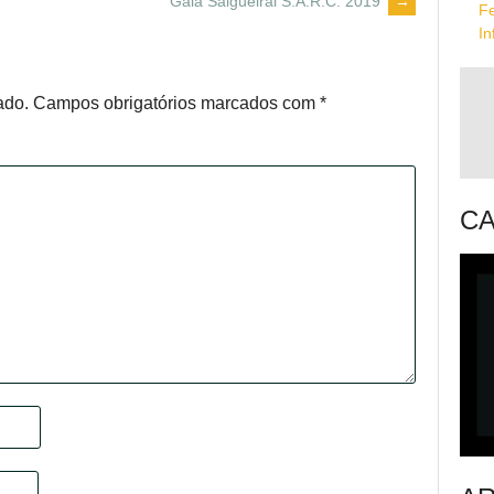
Gala Salgueiral S.A.R.C. 2019
→
F
In
ado.
Campos obrigatórios marcados com
*
CA