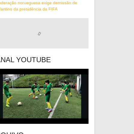
ederação norueguesa exige demissão de
fantino da presidência da FIFA
NAL YOUTUBE