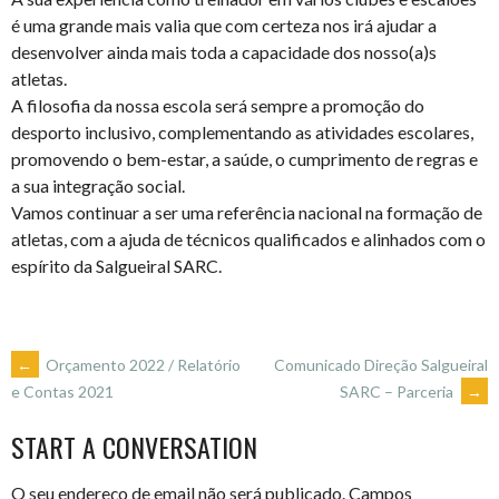
é uma grande mais valia que com certeza nos irá ajudar a
desenvolver ainda mais toda a capacidade dos nosso(a)s
atletas.
A filosofia da nossa escola será sempre a promoção do
desporto inclusivo, complementando as atividades escolares,
promovendo o bem-estar, a saúde, o cumprimento de regras e
a sua integração social.
Vamos continuar a ser uma referência nacional na formação de
atletas, com a ajuda de técnicos qualificados e alinhados com o
espírito da Salgueiral SARC.
POST
←
Orçamento 2022 / Relatório
Comunicado Direção Salgueiral
SARC – Parceria
→
e Contas 2021
NAVIGATION
START A CONVERSATION
O seu endereço de email não será publicado.
Campos