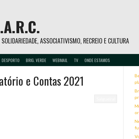
.A.R.C.
 – SOLIDARIEDADE, ASSOCIATIVISMO, RECREIO E CULTURA
DESPORTO
BRIG. VERDE
WEBMAIL
TV
ONDE ESTAMOS
atório e Contas 2021
Be
pl
Br
pr
Salgueiral
Mu
or
Ne
fu
Vo