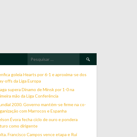
Pesquisar
por:
nfica goleia Hearts por 6-1 e aproxima-se dos
ay-offs da Liga Europa
aga supera Dínamo de Minsk por 1-0 na
imeira mão da Liga Conferência
ndial 2030. Governo mantém-se firme na co-
ganização com Marrocos e Espanha
lson Évora fecha ciclo de ouro e pondera
turo como dirigente
lta. Francisco Campos vence etapa e Rui