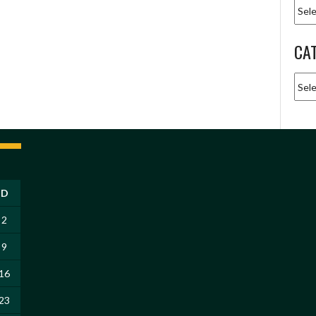
Arqu
CA
Cate
D
2
9
16
23