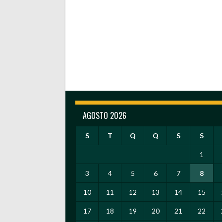
AGOSTO 2026
S
T
Q
Q
S
S
1
3
4
5
6
7
8
10
11
12
13
14
15
17
18
19
20
21
22