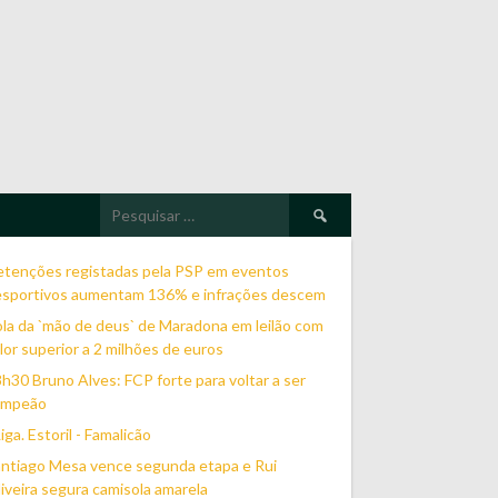
Pesquisar
por:
etenções registadas pela PSP em eventos
esportivos aumentam 136% e infrações descem
la da `mão de deus` de Maradona em leilão com
lor superior a 2 milhões de euros
h30 Bruno Alves: FCP forte para voltar a ser
ampeão
Liga. Estoril - Famalicão
ntiago Mesa vence segunda etapa e Rui
iveira segura camisola amarela