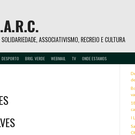
.A.R.C.
 – SOLIDARIEDADE, ASSOCIATIVISMO, RECREIO E CULTURA
DESPORTO
BRIG. VERDE
WEBMAIL
TV
ONDE ESTAMOS
D
d
Bo
ES
va
18
c
LVES
I 
Sa
Ol