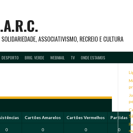
.A.R.C.
 – SOLIDARIEDADE, ASSOCIATIVISMO, RECREIO E CULTURA
DESPORTO
BRIG. VERDE
WEBMAIL
TV
ONDE ESTAMOS
Li
Mé
pr
Jo
pe
Ce
Sã
sistências
Cartões Amarelos
Cartões Vermelhos
Partidas
Fe
0
0
0
0
ma