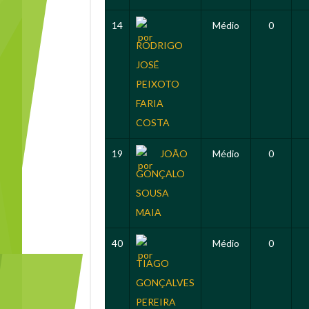
14
Médio
0
RODRIGO
JOSÉ
PEIXOTO
FARIA
COSTA
19
JOÃO
Médio
0
GONÇALO
SOUSA
MAIA
40
Médio
0
TIAGO
GONÇALVES
PEREIRA