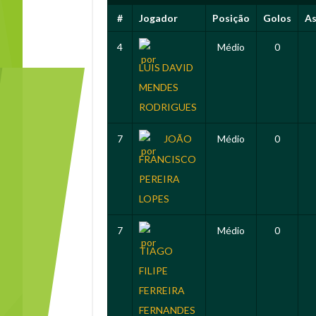
#
Jogador
Posição
Golos
As
4
Médio
0
LUIS DAVID
MENDES
RODRIGUES
7
JOÃO
Médio
0
FRANCISCO
PEREIRA
LOPES
7
Médio
0
TIAGO
FILIPE
FERREIRA
FERNANDES