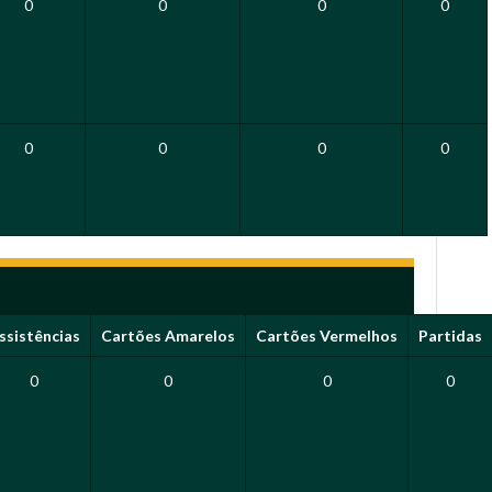
0
0
0
0
0
0
0
0
ssistências
Cartões Amarelos
Cartões Vermelhos
Partidas
0
0
0
0