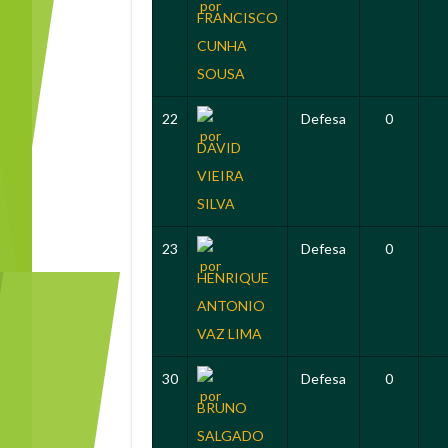
FRANCISCO
CUNHA
SOUSA
22
Defesa
0
DAVID
VIEIRA
SILVA
23
Defesa
0
HENRIQUE
ANTONIO
VAZ LIMA
30
Defesa
0
BRUNO
SALGADO