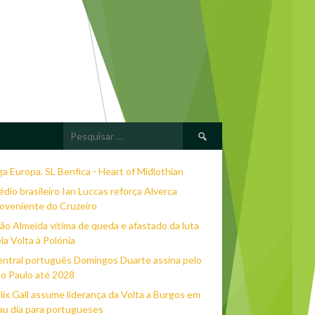
Pesquisar
por:
ga Europa. SL Benfica - Heart of Midlothian
dio brasileiro Ian Luccas reforça Alverca
oveniente do Cruzeiro
ão Almeida vítima de queda e afastado da luta
la Volta à Polónia
ntral português Domingos Duarte assina pelo
o Paulo até 2028
lix Gall assume liderança da Volta a Burgos em
u dia para portugueses