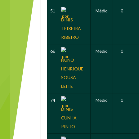
51
Médio
0
DINIS
TEIXEIRA
RIBEIRO
66
Médio
0
NUNO
HENRIQUE
SOUSA
LEITE
74
Médio
0
DINIS
CUNHA
PINTO