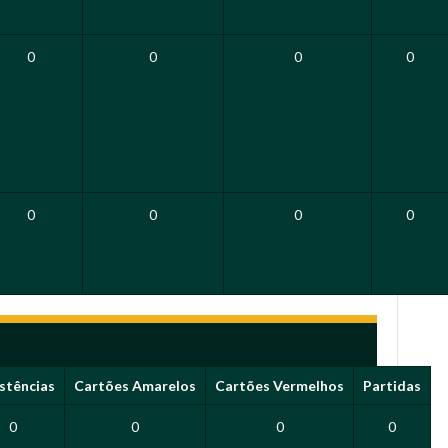
0
0
0
0
0
0
0
0
stências
Cartões Amarelos
Cartões Vermelhos
Partidas
0
0
0
0