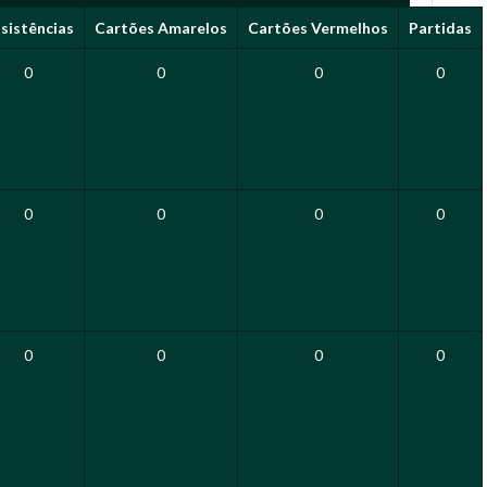
sistências
Cartões Amarelos
Cartões Vermelhos
Partidas
0
0
0
0
0
0
0
0
0
0
0
0