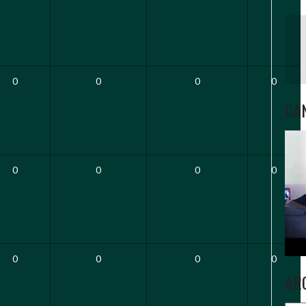
0
0
0
0
CA
0
0
0
0
0
0
0
0
AR