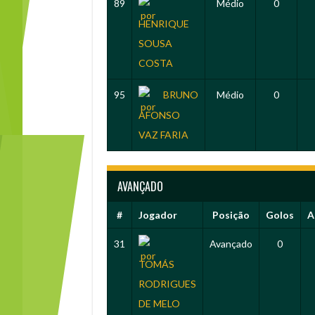
89
Médio
0
HENRIQUE
SOUSA
COSTA
95
BRUNO
Médio
0
AFONSO
VAZ FARIA
AVANÇADO
#
Jogador
Posição
Golos
A
31
Avançado
0
TOMÁS
RODRIGUES
DE MELO