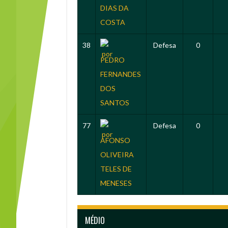
DIAS DA
COSTA
38
Defesa
0
PEDRO
FERNANDES
DOS
SANTOS
77
Defesa
0
AFONSO
OLIVEIRA
TELES DE
MENESES
MÉDIO