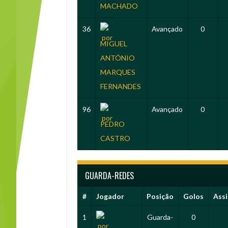
MACHADO
36
Avançado
0
MIGUEL
ANTÓNIO
MARQUES
FERNANDES
96
Avançado
0
PEDRO
CASTRO
GUARDA-REDES
#
Jogador
Posição
Golos
Assi
1
Guarda-
0