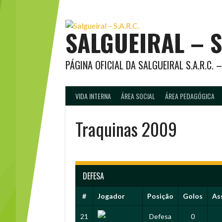
Skip
to
content
SALGUEIRAL – S
PÁGINA OFICIAL DA SALGUEIRAL S.A.R.C.
VIDA INTERNA
ÁREA SOCIAL
ÁREA PEDAGÓGICA
Traquinas 2009
DEFESA
#
Jogador
Posição
Golos
As
21
Defesa
0